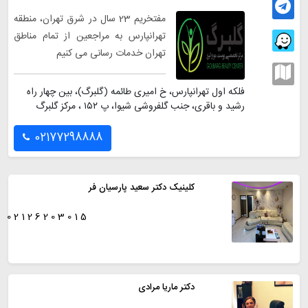
مفتخریم 23 سال در شرق تهران، منطقه
تهرانپارس به مراجعین از تمام مناطق
تهران خدمات رسانی می کنیم
فلکه اول تهرانپارس، خ امیری طائمه (گلبرگ)، بین چهار راه
رشید و باقری، جنب گلفروشی شیوا، پ ۱۵۲ ، مرکز گلبرگ
02177298888
کلینیک دکتر سعید پارسیان فر
02126203015
دکتر ماریا مرادی