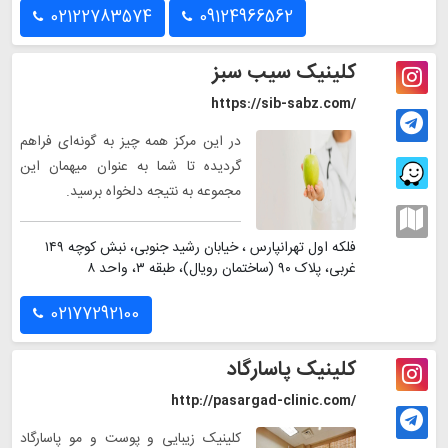
02122783574
09124966562
کلینیک سیب سبز
https://sib-sabz.com/
در این مرکز همه چیز به گونه‌ای فراهم
گردیده تا شما به عنوان میهمان این
مجموعه به نتیجه دلخواه برسید.
فلکه اول تهرانپارس ، خیابان رشید جنوبی، نبش کوچه ۱۴۹
غربی، پلاک ۹۰ (ساختمان رویال)، طبقه ۳، واحد ۸
02177292100
کلینیک پاسارگاد
http://pasargad-clinic.com/
کلینیک زیبایی و پوست و مو پاسارگاد