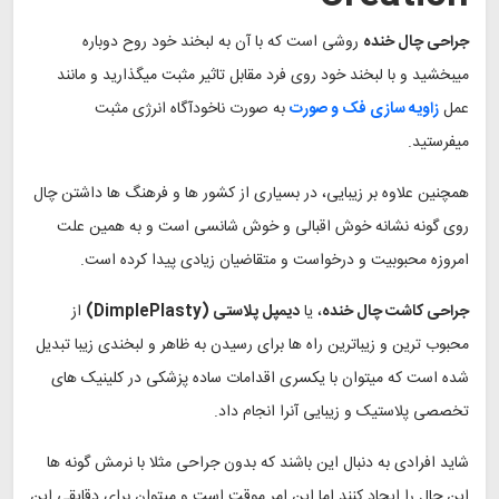
جراحی چال خنده
روشی است که با آن به لبخند خود روح دوباره
میبخشید و با لبخند خود روی فرد مقابل تاثیر مثبت میگذارید و مانند
عمل
زاویه سازی فک و صورت
به صورت ناخودآگاه انرژی مثبت
میفرستید.
همچنین علاوه بر زیبایی، در بسیاری از کشور ها و فرهنگ ها داشتن چال
روی گونه نشانه خوش اقبالی و خوش شانسی است و به همین علت
امروزه محبوبیت و درخواست و متقاضیان زیادی پیدا کرده است.
جراحی کاشت چال خنده
، یا
دیمپل پلاستی (DimplePlasty)
از
محبوب ترین و زیباترین راه ها برای رسیدن به ظاهر و لبخندی زیبا تبدیل
شده است که میتوان با یکسری اقدامات ساده پزشکی در کلینیک های
تخصصی پلاستیک و زیبایی آنرا انجام داد.
شاید افرادی به دنبال این باشند که بدون جراحی مثلا با نرمش گونه ها
این چال را ایجاد کنند اما این امر موقت است و میتوان برای دقایقی این