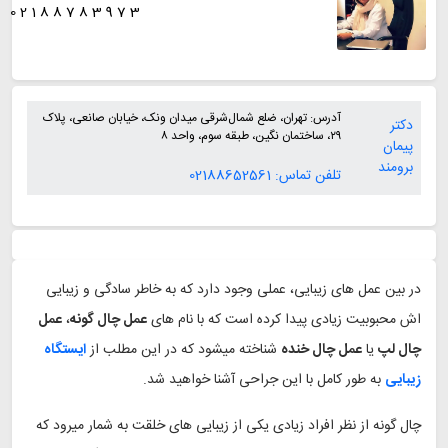
02188783973
آدرس:
تهران، ضلع شمال‌شرقی میدان ونک، خیابان صانعی، پلاک
دکتر
۲۹، ساختمان نگین، طبقه سوم، واحد ۸
پیمان
برومند
تلفن تماس:
02188652561
در بین عمل های زیبایی، عملی وجود دارد که به خاطر سادگی و زیبایی
اش محبوبیت زیادی پیدا کرده است که با نام های
عمل چال گونه
،
عمل
چال لپ
یا
عمل چال خنده
شناخته میشود که در این مطلب از
ایستگاه
زیبایی
به طور کامل با این جراحی آشنا خواهید شد.
چال گونه از نظر افراد زیادی یکی از زیبایی های خلقت به شمار میرود که