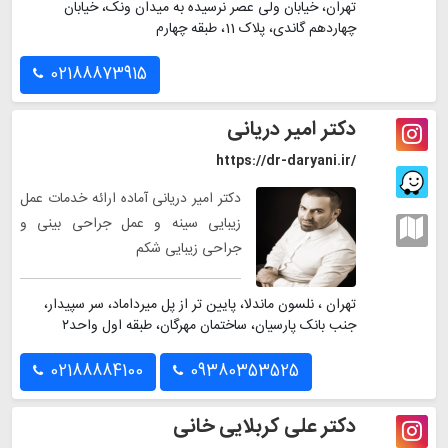
تهران، خیابان ولی عصر نرسیده به میدان ونک، خیابان
چهاردهم گاندی، پلاک 11، طبقه چهارم
02188873915
دکتر امیر دریانی
https://dr-daryani.ir/
دکتر امیر دریانی آماده ارائه خدمات عمل
زیبایی سینه و عمل جراحی بینی و
جراحی زیبایی شکم
تهران ، نلسون ماندلا، پایین تر از پل میرداماد، سر سپیدار،
جنب بانک پارسیان، ساختمان مهرگان، طبقه اول واحد۲
02188884100
09380353525
دکتر علی کربلایی خانی