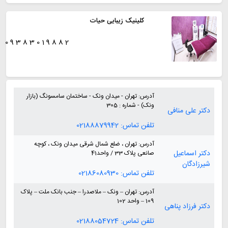
کلینیک زیبایی حیات
09383019882
آدرس:
تهران - میدان ونک - ساختمان سامسونگ (بازار
ونک) - شماره : 305
دکتر علی منافی
تلفن تماس:
02188879942
آدرس:
تهران ، ضلع شمال شرقی میدان ونک ، کوچه
دکتر اسماعیل
صانعی پلاک 33 / واحد41
شیرزادگان
تلفن تماس:
02186080930
آدرس:
تهران – ونک – ملاصدرا – جنب بانک ملت – پلاک
109 – واحد 102
دکتر فرزاد پناهی
تلفن تماس:
02188054724