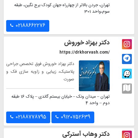
تهران، جردن بالاتر از چهارراه جهان کودک برج نگین، طبقه
سوم،واحد 301
02188662276
دکتر بهزاد خوروش
https://drkhorvash.com/
دکتر بهزاد خوروش فوق تخصص جراحی
پلاستیک، زیبایی و زاویه سازی فک و
صورت
تهران – میدان ونک – خیابان بیستم گاندی – پلاک 16 طبقه
دوم – واحد 4
02188778795
09120752639
دکتر وهاب آسترکی