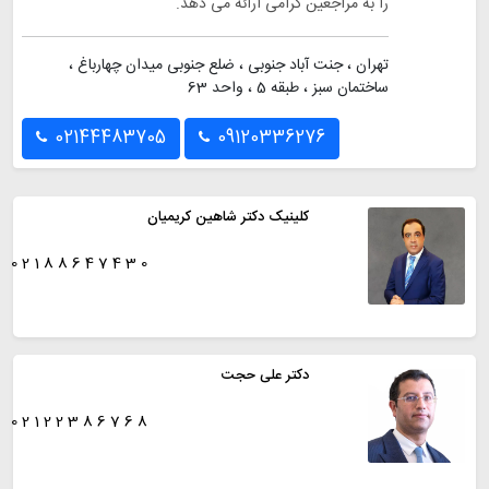
را به مراجعین گرامی ارائه می دهد.
تهران ، جنت آباد جنوبی ، ضلع جنوبی میدان چهارباغ ،
ساختمان سبز ، طبقه 5 ، واحد 63
02144483705
09120336276
کلینیک دکتر شاهین کریمیان
02188647430
دکتر علی حجت
02122386768