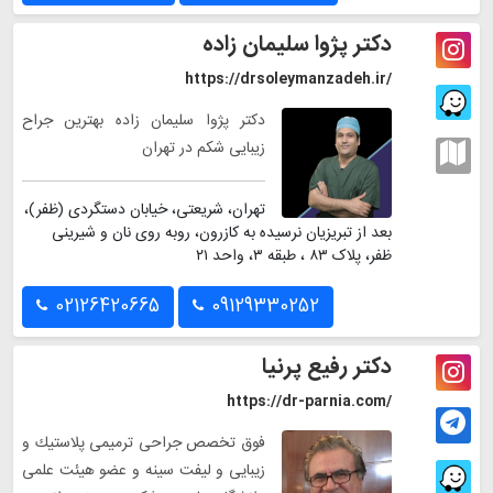
دکتر پژوا سلیمان زاده
https://drsoleymanzadeh.ir/
دکتر پژوا سلیمان زاده بهترین جراح
زیبایی شکم در تهران
تهران، شریعتی، خیابان دستگردی (ظفر)،
بعد از تبریزیان نرسیده به کازرون، روبه روی نان و شیرینی
ظفر، پلاک ۸۳ ، طبقه ۳، واحد ۲۱
02126420665
09129330252
دکتر رفیع پرنیا
https://dr-parnia.com/
فوق تخصص جراحى ترميمى پلاستيك و
زيبايى و لیفت سینه و عضو هيئت علمى