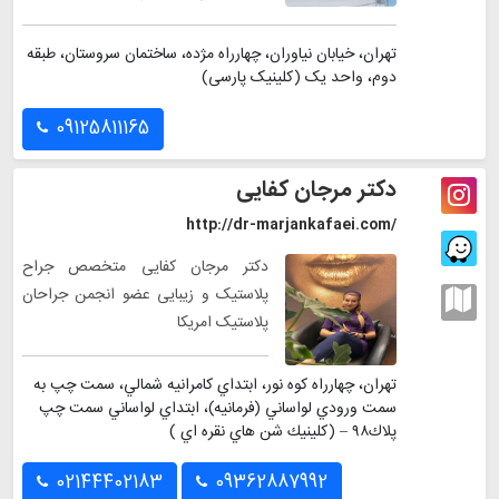
تهران، خیابان نیاوران، چهارراه مژده، ساختمان سروستان، طبقه
دوم، واحد یک (کلینیک پارسی)
09125811165
دکتر مرجان کفایی
http://dr-marjankafaei.com/
دکتر مرجان کفایی متخصص جراح
پلاستیک و زیبایی عضو انجمن جراحان
پلاستیک امریکا
تهران، چهارراه كوه نور، ابتداي كامرانيه شمالي، سمت چپ به
سمت ورودي لواساني (فرمانيه)، ابتداي لواساني سمت چپ
پلاك٩٨ – (كلينيك شن هاي نقره اي )
02144402183
09362887992