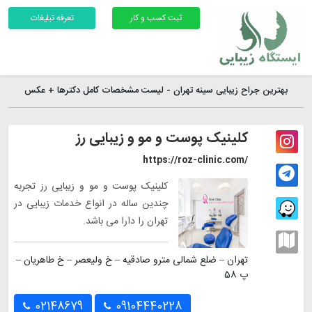
ثبت کسب و کار
تعرفه تبلیغات
بهترین جراح زیبایی سینه تهران - لیست مشخصات کامل دکترها + عکس
کلینیک پوست و مو و زیبایی رز
https://roz-clinic.com/
کلینیک پوست و مو و زیبایی رز تجربه
چندین ساله در انواع خدمات زیبایی در
تهران را دارا می باشد.
تهران – ضلع شمالی مترو صادقیه – خ ولیعصر – خ طاهریان –
پ 58
02148679
09104440228