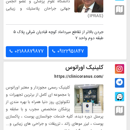
دانشگاه علوم پزشكى و عضو انجمن
جهانى جراحان پلاستيك و زيبايى
(IPRAS)
جردن بالاتر از تقاطع میرداماد کوچه قبادیان شرقی پلاک ۵
طبقه دوم واحد ۷
02188879877
09122951847
کلینیک اورانوس
https://clinicoranus.com/
کلینیک رسمی مجوزدار و معتبر اورانوس
با مجموعه ای کامل از برترین تجهیزات و
تکنولوژی روز دنیا همراه با بهره مندی از
پزشکان متخصص مجرب و با سابقه و
پرسنل دوره دیده، کلیه خدمات جوانسازی پوست ، پاکسازی
پوست ، لیزر موهای زائد ، تزریقات و جراحی های زیبایی و….