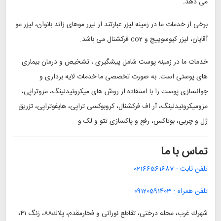
می دهد.
برخی از خدمات ما در زمینه لیزر عبارتند از لیزر موهای زائد بانوان، لیزر مو
آقایان، لیزر کیوسوییچ و co2 فرکشنال می باشد.
خدمات ما در زمینه پوست شامل پیشگیری ، تشخیص و درمان بیماری
های پوستی است. به صورت تخصصی ما خدمات لایه برداری و
جوانسازی پوست را با استفاده از روش های میکرونیدلینگ، مزوتراپی،
مزومیکرونیدلینگ، آر اف فرکشنال، کروبوکسی تراپی، هایفوتراپی، تزریق
ژل و چربی، بوتاکس، رفع و پاکسازی تتو و لک و …
تماس با ما
تلفن ثابت :
02166561687
تلفن همراه :
09120591403
شهرك غرب، محله درختى، تقاطع نورانى و فخارمقدم، پلاك٨٨، زنگ ٤١،