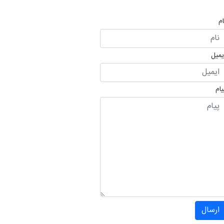
ام
یمیل
یام
ارسال