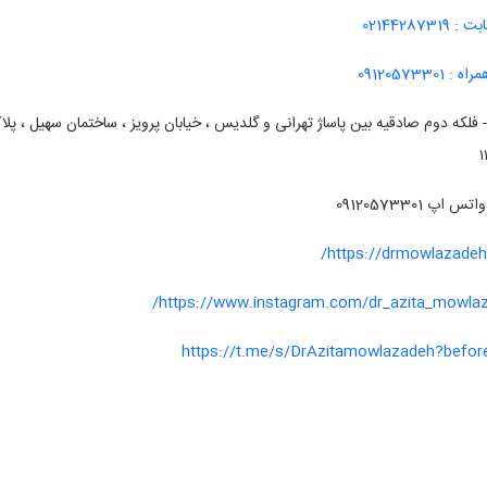
ابت :
02144287319
مراه :
09120573301
 واتس اپ
09120573301
https://drmowlazadeh
https://www.instagram.com/dr_azita_mowlaz
https://t.me/s/DrAzitamowlazadeh?befor